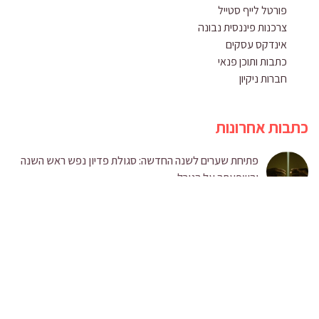
פורטל לייף סטייל
צרכנות פיננסית נבונה
אינדקס עסקים
כתבות ותוכן פנאי
חברות ניקיון
כתבות אחרונות
פתיחת שערים לשנה החדשה: סגולת פדיון נפש ראש השנה
והשפעתה על הגורל
שירת הנשמה: כיצד כלי ההודיה העתיק ביותר יכול להפוך
למגנט השפע האישי שלכם
ירושלים ללא גבולות: המדריך המלא לחופשה נגישה ומהנה
בעיר הבירה
המדריך המושלם לתכנון חופשה ביוון עם ילדים הכל כלול: כל