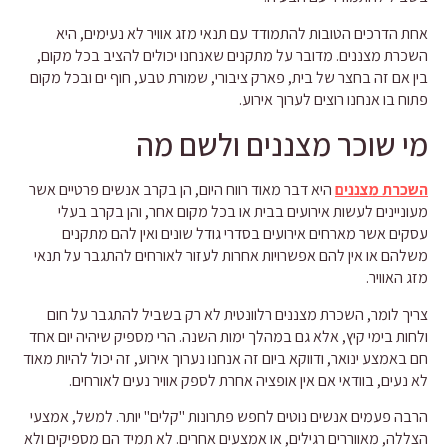
אחת הדרכים הטובות להתמודד עם תנאי מזג אוויר לא נעימים, היא
השכרת מצננים. מדובר על מתקנים שאנחנו יכולים להציב בכל מקום,
בין אם זה בחצר של בית, פארק ציבורי, שמורת טבע, חוף ים ובכל מקום
פתוח בו אנחנו רוצים לערוך אירוע.
מי שוכר מצננים ולשם מה
השכרת מצננים
היא דבר מאוד רווח היום, הן בקרב אנשים פרטיים אשר
מעוניינים לעשות אירועים בבית או בכל מקום אחר, והן בקרב בעלי
עסקים אשר מארחים אירועים בסדרי גודל שונים ואין להם מתקנים
משלהם או אין להם אפשרויות אחרות לעזור לאורחים להתגבר על תנאי
מזג האוויר.
צריך לומר, השכרת מצננים רלוונטית לא רק בשביל להתגבר על חום
ולחות בימי קיץ, אלא גם במהלך ימות השנה. הרי מספיק שיהיה יום אחד
חם באמצע ינואר, ודווקא ביום זה אנחנו נערוך אירוע, זה יכול להיות מאוד
לא נעים, בוודאי אם אין אופציה אחרת לספק אוויר נעים לאורחים.
הרבה פעמים אנשים נוטים לחפש פתרונות "קלים" יותר. למשל, אמצעי
הצללה, מאווררים רגילים, או אמצעים אחרים. לא תמיד הם מספיקים ולא