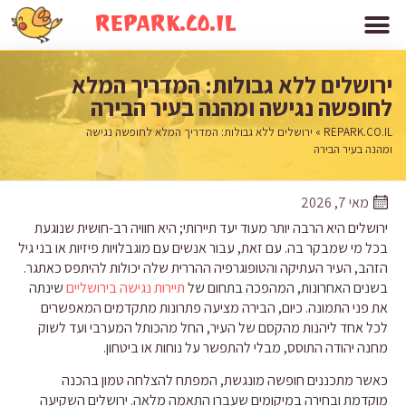
REPARK.CO.IL
ירושלים ללא גבולות: המדריך המלא
לחופשה נגישה ומהנה בעיר הבירה
REPARK.CO.IL
»
ירושלים ללא גבולות: המדריך המלא לחופשה נגישה
ומהנה בעיר הבירה
מאי 7, 2026
ירושלים היא הרבה יותר מעוד יעד תיירותי; היא חוויה רב-חושית שנוגעת
בכל מי שמבקר בה. עם זאת, עבור אנשים עם מוגבלויות פיזיות או בני גיל
הזהב, העיר העתיקה והטופוגרפיה ההררית שלה יכולות להיתפס כאתגר.
בשנים האחרונות, המהפכה בתחום של
תיירות נגישה בירושליים
שינתה
את פני התמונה. כיום, הבירה מציעה פתרונות מתקדמים המאפשרים
לכל אחד ליהנות מהקסם של העיר, החל מהכותל המערבי ועד לשוק
מחנה יהודה התוסס, מבלי להתפשר על נוחות או ביטחון.
כאשר מתכננים חופשה מונגשת, המפתח להצלחה טמון בהכנה
מוקדמת ובחירה במיקומים שעברו התאמה מלאה. ירושלים השקיעה