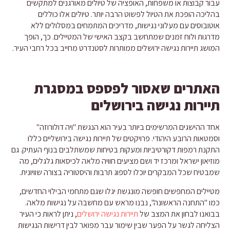
עבור קבוצות או משפחות, האופציה של טיולים מאורגנים למתקשים
בהליכה הופכת את הטיול לפשוט הרבה יותר. טיולים אלו כוללים
אוטובוסים עם מעלוני נגישות, מדריכים המתמחים במסלולים ללא
מדרגות ולוח זמנים שמתחשב בקצב האישי של המטיילים. כך, הופך
המושג תיירות נגישה ירושלים ממותרות לסטנדרט מחייב בכל רחבי העיר.
האתרים שאסור לפספס במסגרת
תיירות נגישה בירושלים
אחד ההישגים המרשימים ביותר בעיר הוא הנגשת "ויה דולורוזה"
וסמטאות הרובע היהודי. פרויקטים של תיירות נגישה בירושליים כללו
התקנת רמפות דקורטיביות ומעקות בטיחות שמשתלבים בנוף העתיק. גם
מוזיאון ישראל ומרכז יד ושם מציעים חוויה מלאה לכיסאות גלגלים, מה
שמבטיח שכל המבקרים יוכלו לספוג תרבות והיסטוריה בצורה שוויונית.
מטיילים המחפשים חופשה מונגשת יגלו שגם מתחמי הבילוי החדשים,
כמו "התחנה הראשונה", נבנו מראש עם מחשבה על נגישות מלאה.
בבואנו לבחון את המצב של
תיירות נגישה ירושלים
, ניתן לראות כי העיר
הצליחה לגשר על הפער שבין שימור עבר מפואר לבין דרישות הנגישות