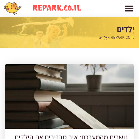
REPARK.CO.IL
יְלָדִים
REPARK.CO.IL
»
יְלָדִים
נושרים מהמערכת: איך מחזירים את הילדים